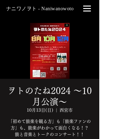
​ナニワノヲト - Naniwanowoto
ヲトのたね2024 〜10
月公演〜
10月13日(日)
  |  
西宮市
「初めて能楽を観る方」も「能楽ファンの
方」も、能楽がわかって面白くなる！？
能と音楽とトークのコンサート！！