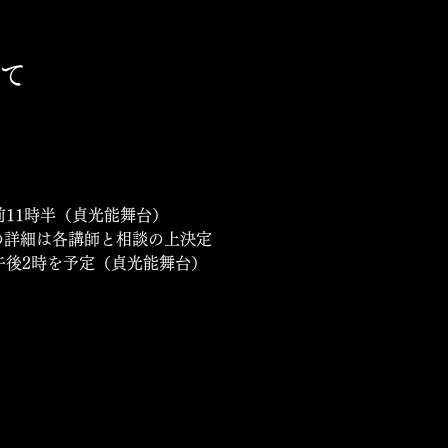
て
前11時半（貞光能舞台）
の詳細は各講師と相談の上決定
午後2時を予定（貞光能舞台）