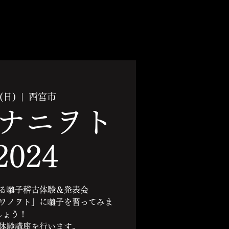
(日)
  |  
西宮市
ナニヲト
2024
る囃子稽古体験＆発表会
ワノヲト」に囃子を習ってみま
しょう！
体験講座を行います。