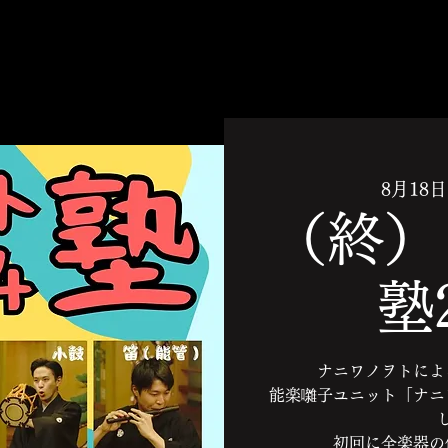
8月18日
（終）
塾
ナニワノヲトによ
能楽囃子ユニット「ナニ
初回に全楽器の