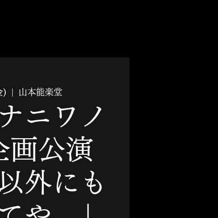
金)
  |  
山本能楽堂
ナニワノ
企画公演
以外にも
てや。」