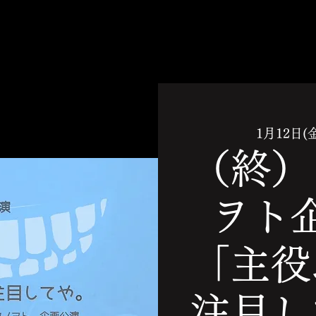
1月12日(
（終）
ヲト
「主役
注目し