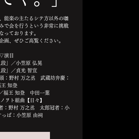
、能楽の主たるシテ方以外の囃
みで会を行うという非常に挑戦
なっております。
企画、ぜひご高覧ください。
▽演目
段」／小笠原 弘晃
段」／貞光 智宣
頭：野村 万之丞 武蔵坊弁慶：
福王 知登
／福王 知登 中田一葉
ワノヲト組曲【日々】
者：野村 万之丞 太郎冠者：小
すっぱ：小笠原 由祠