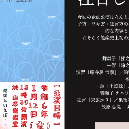
今回の企画公演はなんと
子方・ワキ方・狂言方の
的な内容と
おそらく能楽史上初の
舞囃子「揉之
一管「鈴之
演習「船弁慶 浪頭」／船
一調「土蜘蛛」
素囃子 ナニ
狂言「末広かり」／果報
笠原 弘晃 